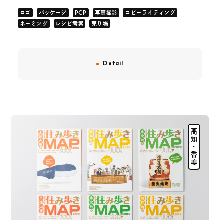
ロゴ
パッケージ
POP
写真撮影
コピーライティング
ネーミング
レシピ考案
売り場
Detail
高知・香美